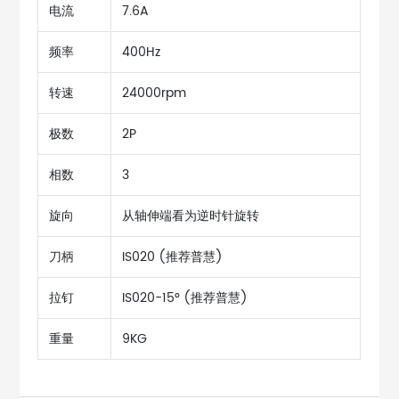
电流
7.6A
频率
400Hz
转速
24000rpm
极数
2P
相数
3
旋向
从轴伸端看为逆时针旋转
刀柄
IS020 (推荐普慧)
拉钉
IS020-15° (推荐普慧)
重量
9KG